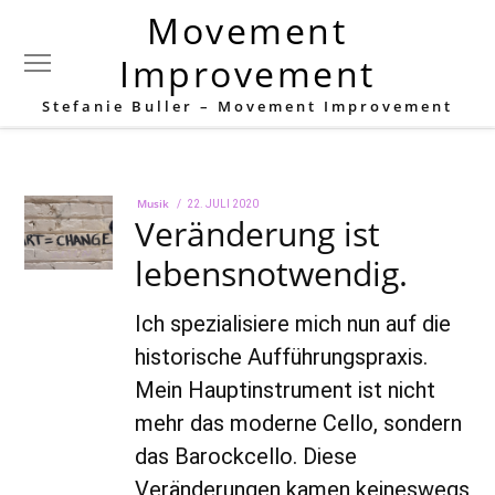
Movement
Schlagwort:
Barockcello
Improvement
Stefanie Buller – Movement Improvement
Musik
POSTED
22. JULI 2020
22.
Veränderung ist
ON
AUGUST
2022
lebensnotwendig.
Ich spezialisiere mich nun auf die
historische Aufführungspraxis.
Mein Hauptinstrument ist nicht
mehr das moderne Cello, sondern
das Barockcello. Diese
Veränderungen kamen keineswegs