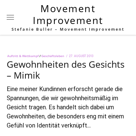
Movement
Schlagwort:
Gesicht
Improvement
Stefanie Buller – Movement Improvement
Auftritt & Wettkampf
/
Geschäftsleben
POSTED
27. AUGUST 2013
28.
Gewohnheiten des Gesichts
ON
SEPTEMBER
2018
– Mimik
Eine meiner Kundinnen erforscht gerade die
Spannungen, die wir gewohnheitsmäßig im
Gesicht tragen. Es handelt sich dabei um
Gewohnheiten, die besonders eng mit einem
Gefühl von Identität verknüpft…