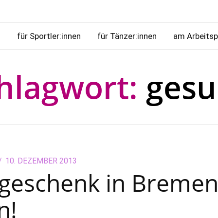
n
für Sportler:innen
für Tänzer:innen
am Arbeitsp
hlagwort:
ges
POSTED
10. DEZEMBER 2013
28.
geschenk in Breme
ON
SEPTEMBER
2018
n!