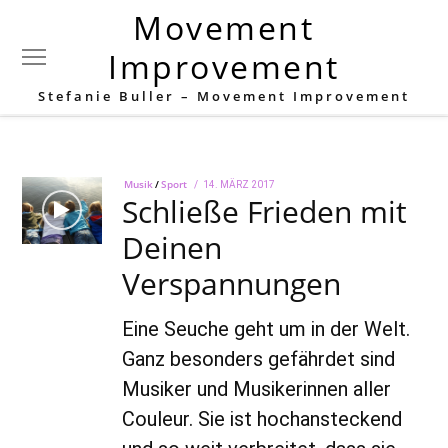
Movement
Schlagwort:
Nacken
Improvement
Stefanie Buller – Movement Improvement
Musik
/
Sport
POSTED
14. MÄRZ 2017
22.
Schließe Frieden mit
ON
AUGUST
2022
Deinen
Verspannungen
Eine Seuche geht um in der Welt.
Ganz besonders gefährdet sind
Musiker und Musikerinnen aller
Couleur. Sie ist hochansteckend