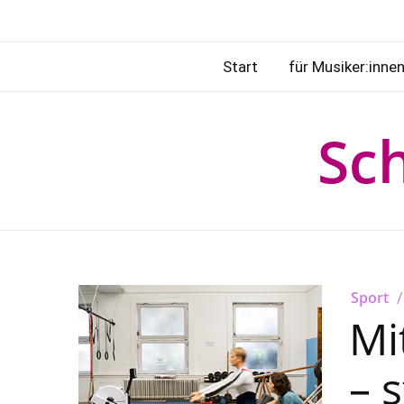
Start
für Musiker:inne
Sc
Sport
Mi
– 