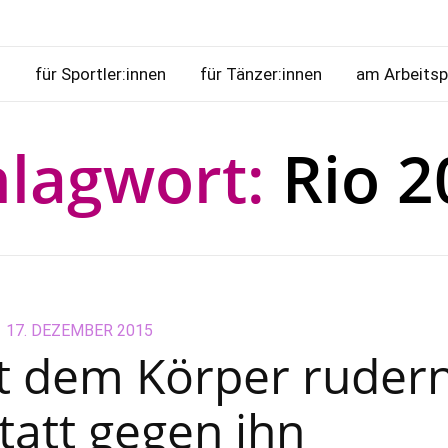
n
für Sportler:innen
für Tänzer:innen
am Arbeitsp
hlagwort:
Rio 2
POSTED
17. DEZEMBER 2015
22.
t dem Körper ruder
ON
AUGUST
2022
statt gegen ihn