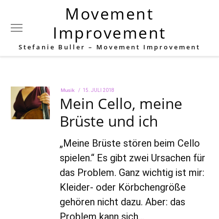
Movement
Schlagwort:
Sitzhaltung
Improvement
Stefanie Buller – Movement Improvement
Musik
POSTED
15. JULI 2018
22.
Mein Cello, meine
ON
AUGUST
2022
Brüste und ich
„Meine Brüste stören beim Cello
spielen.“ Es gibt zwei Ursachen für
das Problem. Ganz wichtig ist mir:
Kleider- oder Körbchengröße
gehören nicht dazu. Aber: das
Problem kann sich…