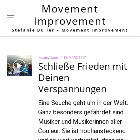
Movement
Schlagwort:
Spannung
Improvement
Stefanie Buller – Movement Improvement
Musik
/
Sport
POSTED
14. MÄRZ 2017
22.
Schließe Frieden mit
ON
AUGUST
2022
Deinen
Verspannungen
Eine Seuche geht um in der Welt.
Ganz besonders gefährdet sind
Musiker und Musikerinnen aller
Couleur. Sie ist hochansteckend