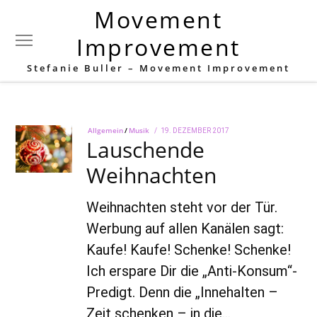
Movement
Schlagwort:
Stress
Improvement
Stefanie Buller – Movement Improvement
Allgemein
/
Musik
POSTED
19. DEZEMBER 2017
25.
Lauschende
ON
MÄRZ
2022
Weihnachten
Weihnachten steht vor der Tür.
Werbung auf allen Kanälen sagt:
Kaufe! Kaufe! Schenke! Schenke!
Ich erspare Dir die „Anti-Konsum“-
Predigt. Denn die „Innehalten –
Zeit schenken – in die…