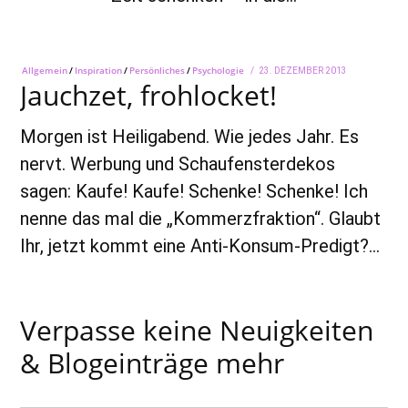
Allgemein
/
Inspiration
/
Persönliches
/
Psychologie
POSTED
23. DEZEMBER 2013
28.
Jauchzet, frohlocket!
ON
SEPTEMBER
2018
Morgen ist Heiligabend. Wie jedes Jahr. Es
nervt. Werbung und Schaufensterdekos
sagen: Kaufe! Kaufe! Schenke! Schenke! Ich
nenne das mal die „Kommerzfraktion“. Glaubt
Ihr, jetzt kommt eine Anti-Konsum-Predigt?…
Verpasse keine Neuigkeiten
& Blogeinträge mehr