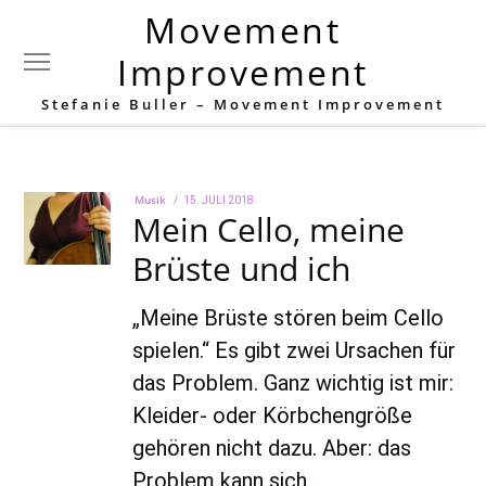
Movement
Schlagwort:
Gewohnheit
Improvement
Stefanie Buller – Movement Improvement
Musik
POSTED
15. JULI 2018
22.
Mein Cello, meine
ON
AUGUST
2022
Brüste und ich
„Meine Brüste stören beim Cello
spielen.“ Es gibt zwei Ursachen für
das Problem. Ganz wichtig ist mir:
Kleider- oder Körbchengröße
gehören nicht dazu. Aber: das
Problem kann sich…