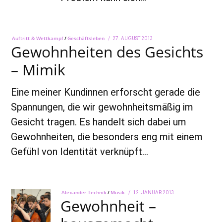
Auftritt & Wettkampf
/
Geschäftsleben
POSTED
27. AUGUST 2013
28.
Gewohnheiten des Gesichts
ON
SEPTEMBER
2018
– Mimik
Eine meiner Kundinnen erforscht gerade die
Spannungen, die wir gewohnheitsmäßig im
Gesicht tragen. Es handelt sich dabei um
Gewohnheiten, die besonders eng mit einem
Gefühl von Identität verknüpft…
Alexander-Technik
/
Musik
POSTED
12. JANUAR 2013
22.
Gewohnheit –
ON
AUGUST
2022