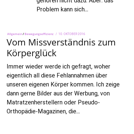
gehören nicht dazu. Aber: das
Problem kann sich…
Allgemein
/
Bewegungseffizienz
POSTED
10. OKTOBER 2016
28.
Vom Missverständnis zum
ON
SEPTEMBER
2018
Körperglück
Immer wieder werde ich gefragt, woher
eigentlich all diese Fehlannahmen über
unseren eigenen Körper kommen. Ich zeige
dann gerne Bilder aus der Werbung, von
Matratzenherstellern oder Pseudo-
Orthopädie-Magazinen, die…