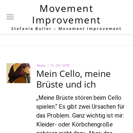
Movement
Schlagwort:
Improvement
Rückenschmerzen
Stefanie Buller – Movement Improvement
Musik
POSTED
15. JULI 2018
22.
Mein Cello, meine
ON
AUGUST
2022
Brüste und ich
„Meine Brüste stören beim Cello
spielen.“ Es gibt zwei Ursachen für
das Problem. Ganz wichtig ist mir:
Kleider- oder Körbchengröße