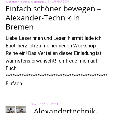
Alexander-Technik
/
Allgemein
POSTED
31. JANUAR 2015
22.
Einfach schöner bewegen –
ON
AUGUST
2022
Alexander-Technik in
Bremen
Liebe Leserinnen und Leser, hiermit lade ich
Euch herzlich zu meiner neuen Workshop-
Reihe ein! Das Verteilen dieser Einladung ist
wärmstens erwünscht! Ich freue mich auf
Euch!
***********************************************
Einfach…
Sport
POSTED
17. JULI 2014
22.
„Alexandertechnik-
ON
AUGUST
2022