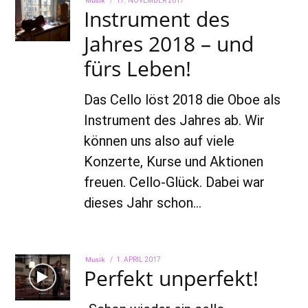
Musik
17. NOVEMBER 2017
22.
Instrument des
ON
AUGUST
2022
Jahres 2018 – und
fürs Leben!
Das Cello löst 2018 die Oboe als
Instrument des Jahres ab. Wir
können uns also auf viele
Konzerte, Kurse und Aktionen
freuen. Cello-Glück. Dabei war
dieses Jahr schon…
Musik
POSTED
1. APRIL 2017
22.
Perfekt unperfekt!
ON
AUGUST
2022