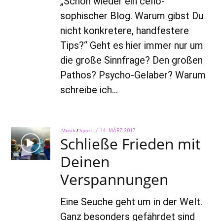
„Schon wieder ein cello-
sophischer Blog. Warum gibst Du
nicht konkretere, handfestere
Tips?“ Geht es hier immer nur um
die große Sinnfrage? Den großen
Pathos? Psycho-Gelaber? Warum
schreibe ich…
Musik
/
Sport
POSTED
14. MÄRZ 2017
22.
Schließe Frieden mit
ON
AUGUST
2022
Deinen
Verspannungen
Eine Seuche geht um in der Welt.
Ganz besonders gefährdet sind