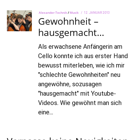
Alexander-Technik
/
Musik
POSTED
12. JANUAR 2013
22.
Gewohnheit –
ON
AUGUST
2022
hausgemacht…
Als erwachsene Anfängerin am
Cello konnte ich aus erster Hand
bewusst miterleben, wie ich mir
"schlechte Gewohnheiten" neu
angewöhne, sozusagen
"hausgemacht" mit Youtube-
Videos. Wie gewöhnt man sich
eine…