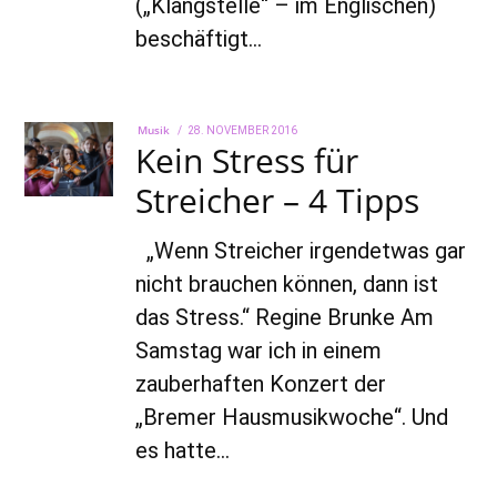
(„Klangstelle“ – im Englischen)
beschäftigt…
Musik
POSTED
28. NOVEMBER 2016
22.
Kein Stress für
ON
AUGUST
2022
Streicher – 4 Tipps
„Wenn Streicher irgendetwas gar
nicht brauchen können, dann ist
das Stress.“ Regine Brunke Am
Samstag war ich in einem
zauberhaften Konzert der
„Bremer Hausmusikwoche“. Und
es hatte…