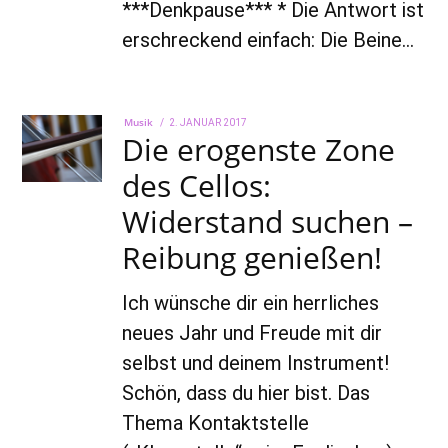
***Denkpause*** * Die Antwort ist
erschreckend einfach: Die Beine…
Musik
POSTED
2. JANUAR 2017
22.
Die erogenste Zone
ON
AUGUST
2022
des Cellos:
Widerstand suchen –
Reibung genießen!
Ich wünsche dir ein herrliches
neues Jahr und Freude mit dir
selbst und deinem Instrument!
Schön, dass du hier bist. Das
Thema Kontaktstelle