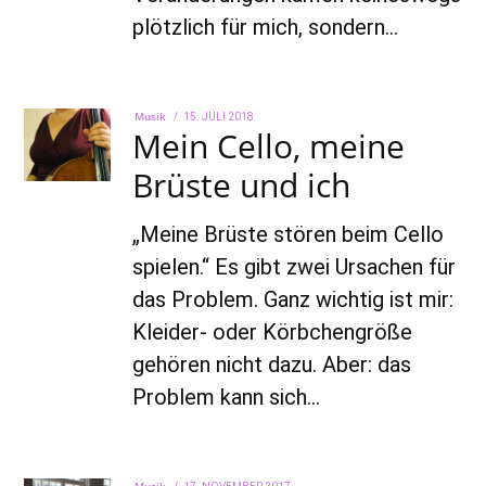
plötzlich für mich, sondern…
Musik
POSTED
15. JULI 2018
22.
Mein Cello, meine
ON
AUGUST
2022
Brüste und ich
„Meine Brüste stören beim Cello
spielen.“ Es gibt zwei Ursachen für
das Problem. Ganz wichtig ist mir:
Kleider- oder Körbchengröße
gehören nicht dazu. Aber: das
Problem kann sich…
POSTED