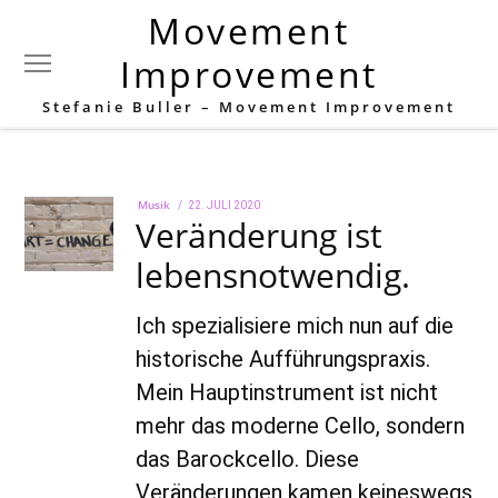
Movement
Schlagwort:
Cello
Improvement
Stefanie Buller – Movement Improvement
Musik
POSTED
22. JULI 2020
22.
Veränderung ist
ON
AUGUST
2022
lebensnotwendig.
Ich spezialisiere mich nun auf die
historische Aufführungspraxis.
Mein Hauptinstrument ist nicht
mehr das moderne Cello, sondern
das Barockcello. Diese
Veränderungen kamen keineswegs